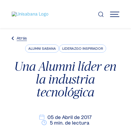
Pasar
al
contenido
MENÚ
principal
Atrás
ALUMNI SABANA
LIDERAZGO INSPIRADOR
Una Alumni líder en
la industria
tecnológica
05 de Abril de 2017
5 min. de lectura