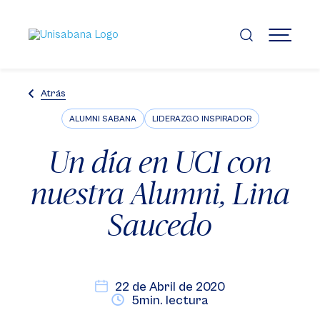
Pasar
al
contenido
MENÚ
principal
Atrás
ALUMNI SABANA
LIDERAZGO INSPIRADOR
Un día en UCI con
nuestra Alumni, Lina
Saucedo
22 de Abril de 2020
5min. lectura