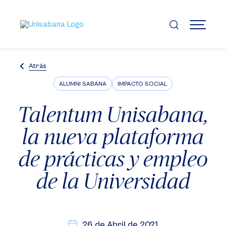
Pasar
al
contenido
MENÚ
principal
Atrás
ALUMNI SABANA
IMPACTO SOCIAL
Talentum Unisabana,
la nueva plataforma
de prácticas y empleo
de la Universidad
26 de Abril de 2021