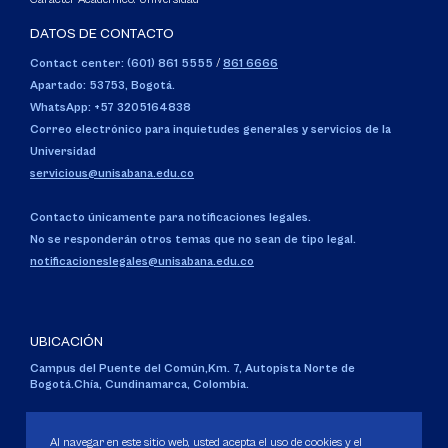
DATOS DE CONTACTO
Contact center: (601) 861 5555
/
861 6666
Apartado: 53753, Bogotá.
WhatsApp: +57 3205164838
Correo electrónico para inquietudes generales y servicios de la
Universidad
servicious@unisabana.edu.co
Contacto únicamente para notificaciones legales.
No se responderán otros temas que no sean de tipo legal.
notificacioneslegales@unisabana.edu.co
UBICACIÓN
Campus del Puente del Común,
Km. 7, Autopista Norte de
Bogotá.
Chía, Cundinamarca, Colombia.
Código SNIES 1711
Personería Jurídica:
Resolución 130 del 14 de enero de 1980
.
Al navegar en este sitio web, usted acepta el uso de cookies y el