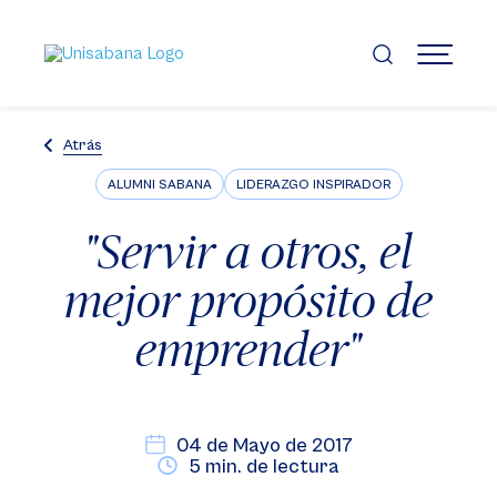
Pasar
al
contenido
MENÚ
principal
Atrás
ALUMNI SABANA
LIDERAZGO INSPIRADOR
"Servir a otros, el
mejor propósito de
emprender"
04 de Mayo de 2017
5 min. de lectura