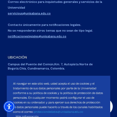
Correo electrónico para inquietudes generales y servicios de la
Universidad
servicious@unisabana.edu.co
Contacto únicamente para notificaciones legales.
No se responderán otros temas que no sean de tipo legal.
notificacioneslegales@unisabana.edu.co
UBICACIÓN
Campus del Puente del Común,
Km. 7, Autopista Norte de
Bogotá.
Chía, Cundinamarca, Colombia.
Código SNIES 1711
Personería Jurídica:
Resolución 130 del 14 de enero de 1980
.
Al navegar en este sitio web, usted acepta el uso de cookies y el
Ministerio de Educación Nacional.
tratamiento de sus datos personales por parte de la Universidad
conforme a su política de cookies y la política de protección de datos
personales. En cualquier momento podrá configurar el uso de
cookies en su ordenador, y para ejercer sus derechos de protección
de datos personales puede hacerlo a través de los canales habilitados
como el correo
protecciondedatos@unisabana.edu.co
Política de Protección de datos
Más información