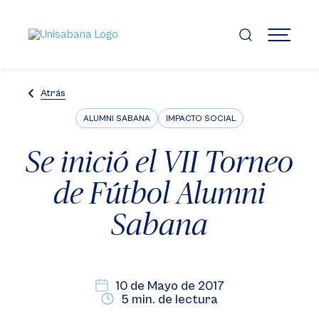
Pasar
al
contenido
MENÚ
principal
Atrás
ALUMNI SABANA
IMPACTO SOCIAL
Se inició el VII Torneo
de Fútbol Alumni
Sabana
10 de Mayo de 2017
5 min. de lectura