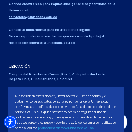
Correo electrónico para inquietudes generales y servicios de la
Universidad
servicious@unisabana.edu.co
Contacto únicamente para notificaciones legales.
No se responderán otros temas que no sean de tipo legal.
notificacioneslegales@unisabana.edu.co
UBICACIÓN
Campus del Puente del Común,
Km. 7, Autopista Norte de
Bogotá.
Chía, Cundinamarca, Colombia.
Código SNIES 1711
Personería Jurídica:
Resolución 130 del 14 de enero de 1980
.
Al navegar en este sitio web, usted acepta el uso de cookies y el
Ministerio de Educación Nacional.
tratamiento de sus datos personales por parte de la Universidad
conforme a su política de cookies y la política de protección de datos
personales. En cualquier momento podrá configurar el uso de
cookies en su ordenador, y para ejercer sus derechos de protección
de datos personales puede hacerlo a través de los canales habilitados
como el correo
protecciondedatos@unisabana.edu.co
Política de Protección de datos