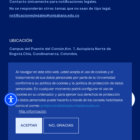
Contacto únicamente para notificaciones legales.
No se responderán otros temas que no sean de tipo legal.
notificacioneslegales@unisabana.edu.co
UBICACIÓN
Campus del Puente del Común,
Km. 7, Autopista Norte de
Bogotá.
Chía, Cundinamarca, Colombia.
Código SNIES 1711
Personería Jurídica:
Resolución 130 del 14 de enero de 1980
.
Al navegar en este sitio web, usted acepta el uso de cookies y el
Ministerio de Educación Nacional.
tratamiento de sus datos personales por parte de la Universidad
conforme a su política de cookies y la política de protección de datos
personales. En cualquier momento podrá configurar el uso de
cookies en su ordenador, y para ejercer sus derechos de protección
de datos personales puede hacerlo a través de los canales habilitados
como el correo
protecciondedatos@unisabana.edu.co
Política de Protección de datos
Más información
Política de Cookies
Derechos Pecuniarios
ACEPTAR
NO, GRACIAS
Copyright 2025 Universidad de La Sabana. Todos los derechos Reservados.