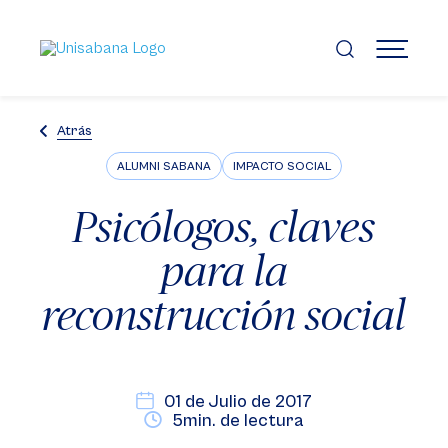
Pasar
al
contenido
MENÚ
principal
Atrás
ALUMNI SABANA
IMPACTO SOCIAL
Psicólogos, claves
para la
reconstrucción social
01 de Julio de 2017
5min. de lectura