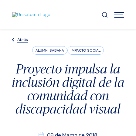
Pasar
al
contenido
MENÚ
principal
Atrás
ALUMNI SABANA
IMPACTO SOCIAL
Proyecto impulsa la
inclusión digital de la
comunidad con
discapacidad visual
09 de Marzo de 2018