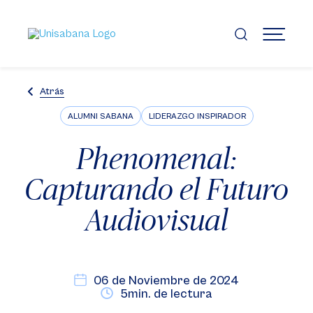
Pasar
al
contenido
MENÚ
principal
Atrás
ALUMNI SABANA
LIDERAZGO INSPIRADOR
Phenomenal:
Capturando el Futuro
Audiovisual
06 de Noviembre de 2024
5min. de lectura