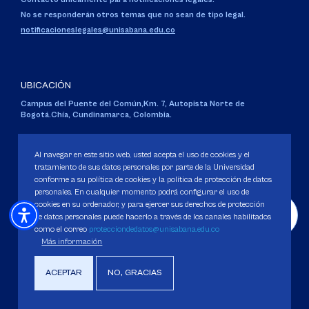
No se responderán otros temas que no sean de tipo legal.
notificacioneslegales@unisabana.edu.co
UBICACIÓN
Campus del Puente del Común,
Km. 7, Autopista Norte de
Bogotá.
Chía, Cundinamarca, Colombia.
Código SNIES 1711
Personería Jurídica:
Resolución 130 del 14 de enero de 1980
.
Al navegar en este sitio web, usted acepta el uso de cookies y el
Ministerio de Educación Nacional.
tratamiento de sus datos personales por parte de la Universidad
conforme a su política de cookies y la política de protección de datos
personales. En cualquier momento podrá configurar el uso de
cookies en su ordenador, y para ejercer sus derechos de protección
de datos personales puede hacerlo a través de los canales habilitados
como el correo
protecciondedatos@unisabana.edu.co
Política de Protección de datos
Más información
Política de Cookies
Derechos Pecuniarios
ACEPTAR
NO, GRACIAS
Copyright 2025 Universidad de La Sabana. Todos los derechos Reservados.