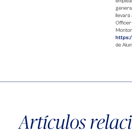
empleab
general
llevara
Officer
Montoro
https:/
de Alum
Artículos rela