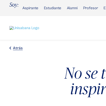
Pasar
Soy:
al
Aspirante
Estudiante
Alumni
Profesor
E
contenido
principal
Atrás
No se 
inspir