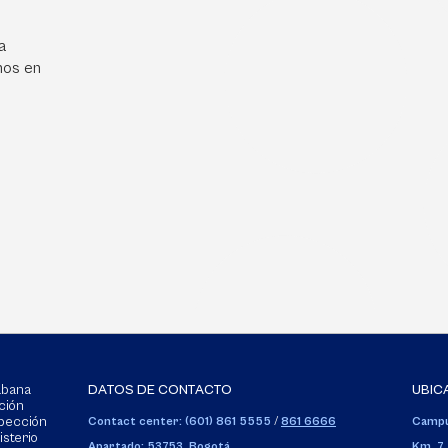
a
mos en
Sabana
DATOS DE CONTACTO
UBIC
ción
spección
Contact center: (601) 861 5555
/
861 6666
Campu
isterio
Apartado: 53753, Bogotá.
Km. 7,