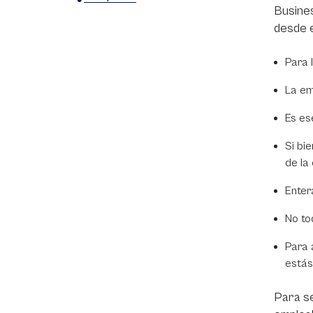
Busines
X
Facebook
WhatsApp
desde e
Para 
La em
Es es
Si bi
de la 
Enter
No to
Para 
estás
Para se