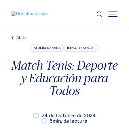
Pasar
al
contenido
MENÚ
principal
Atrás
ALUMNI SABANA
IMPACTO SOCIAL
Match Tenis: Deporte
y Educación para
Todos
24 de Octubre de 2024
5min. de lectura