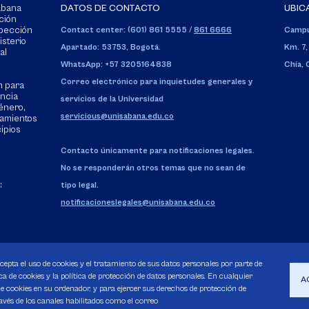
Sabana
DATOS DE CONTACTO
UBIC
ción
spección
Contact center: (601) 861 5555
/
861 6666
Campu
isterio
Apartado: 53753, Bogotá.
Km. 7,
al
WhatsApp: +57 3205164838
Chía,
Correo electrónico para inquietudes generales y
n para
encia
servicios de la Universidad
énero,
servicious@unisabana.edu.co
tamientos
cipios
Contacto únicamente para notificaciones legales.
No se responderán otros temas que no sean de
:
tipo legal.
notificacioneslegales@unisabana.edu.co
acepta el uso de cookies y el tratamiento de sus datos personales por parte de
a de cookies y la política de protección de datos personales. En cualquier
A
 cookies en su ordenador, y para ejercer sus derechos de protección de
avés de los canales habilitados como el correo
Pecuniarios