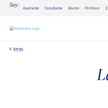
Pasar
Soy:
al
Aspirante
Estudiante
Alumni
Profesor
E
contenido
principal
Atrás
L