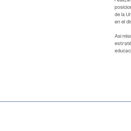
posicio
de la U
en el d
Así mis
estraté
educaci