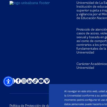
Universidad de La 
Institución de educa
superior sujeta a in
y vigilancia por el Min
de Educación Nacion
Protocolo de atenció
casos de acoso, viol
sexual y basada en g
así como de compor
contrarios a los prin
fundamentales de la
Universidad
Carácter Académico
Universidad
Al navegar en este sitio web, usted 
la Universidad conforme a su polític
momento podrá configurar el uso de
datos personales puede hacerlo a tr
Política de Protección de datos
Política de Cookies
Derechos 