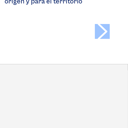
origen y para el territorio
>