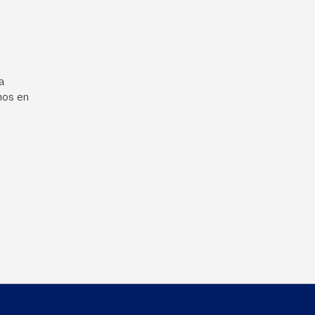
a
mos en