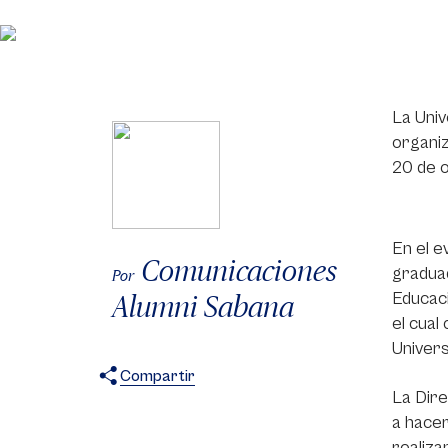
La Univ
organiz
20 de o
En el e
Comunicaciones
graduad
Por
Educaci
Alumni Sabana
el cual
Univers
Compartir
La Dire
X
Facebook
WhatsApp
a hacer
realiza