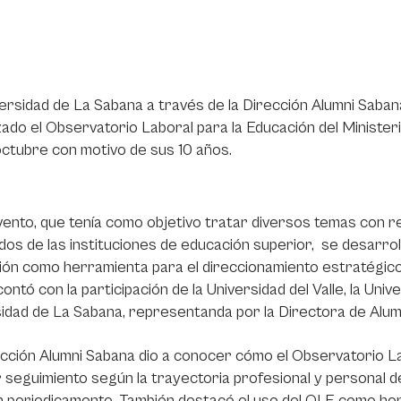
ersidad de La Sabana a través de la Dirección Alumni Sabana,
ado el Observatorio Laboral para la Educación del Ministeri
ctubre con motivo de sus 10 años.
vento, que tenía como objetivo tratar diversos temas con re
os de las instituciones de educación superior, se desarroll
ón como herramienta para el direccionamiento estratégico d
 contó con la participación de la Universidad del Valle, la Un
idad de La Sabana, representanda por la Directora de Alum
cción Alumni Sabana dio a conocer cómo el Observatorio La
 seguimiento según la trayectoria profesional y personal 
n periodicamente. También destacó el uso del OLE como her