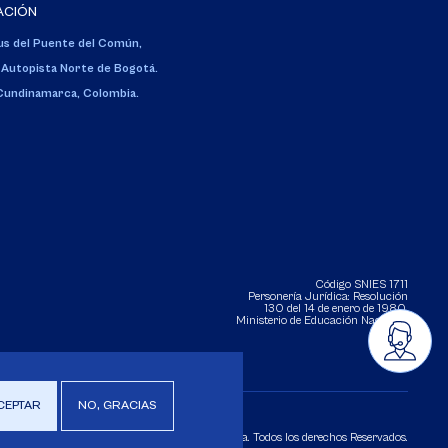
ACIÓN
s del Puente del Común,
 Autopista Norte de Bogotá.
 Cundinamarca, Colombia.
Código SNIES 1711
Personería Jurídica:
Resolución
130 del 14 de enero de 1980
.
Ministerio de Educación Nacional.
CEPTAR
NO, GRACIAS
Copyright 2025 Universidad de La Sabana. Todos los derechos Reservados.