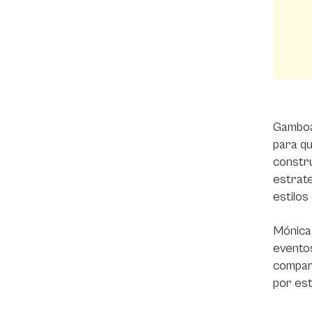
Gamboa,
para qu
constru
estrate
estilos
Mónica 
eventos
compart
por es