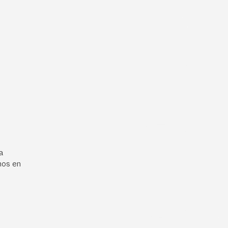
a
mos en