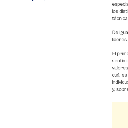
especia
X
Facebook
WhatsApp
los dis
técnica
De igua
líderes
El prim
sentimi
valores
cuál es
individ
y, sobr