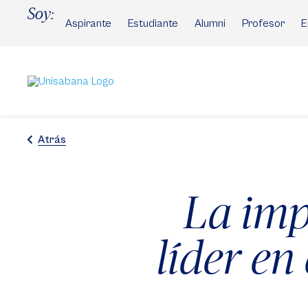
Pasar
Soy:
al
Aspirante
Estudiante
Alumni
Profesor
E
contenido
principal
Atrás
La imp
líder en