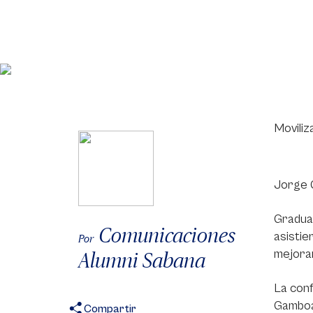
Moviliz
Jorge G
Graduad
Comunicaciones
asistie
Por
mejorar
Alumni Sabana
La conf
Gamboa,
Compartir