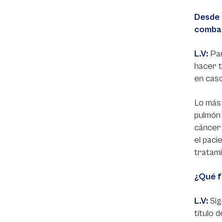
Desde 
combat
L.V:
Par
hacer t
en caso
Lo más 
pulmón 
cáncer 
el paci
tratami
¿Qué f
L.V:
Sig
título 