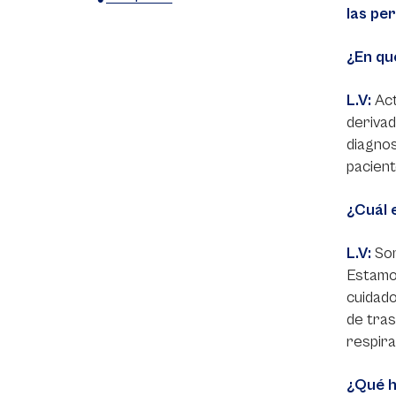
las pe
X
Facebook
WhatsApp
¿En qu
L.V:
Act
derivad
diagnos
pacient
¿Cuál 
L.V:
Som
Estamos
cuidado
de tras
respira
¿Qué h