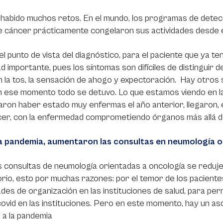
habido muchos retos. En el mundo, los programas de detec
e cáncer prácticamente congelaron sus actividades desde el 
l punto de vista del diagnóstico, para el paciente que ya t
tad importante, pues los síntomas son difíciles de distinguir d
n la tos, la sensación de ahogo y expectoración. Hay otros
 ese momento todo se detuvo. Lo que estamos viendo en la
aron haber estado muy enfermas el año anterior, llegaron
er, con la enfermedad comprometiendo órganos más allá de
a pandemia, aumentaron las consultas en neumología o
 consultas de neumología orientadas a oncología se reduje
orio, esto por muchas razones: por el temor de los pacientes a
tades de organización en las instituciones de salud, para perm
ovid en las instituciones. Pero en este momento, hay un as
 a la pandemia