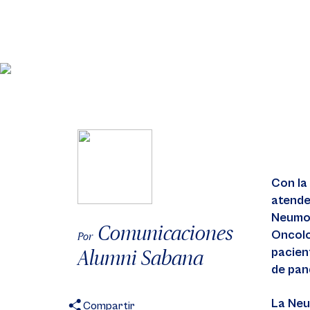
Con la
atende
Neumol
Comunicaciones
Oncolo
Por
pacien
Alumni Sabana
de pan
La Neu
Compartir