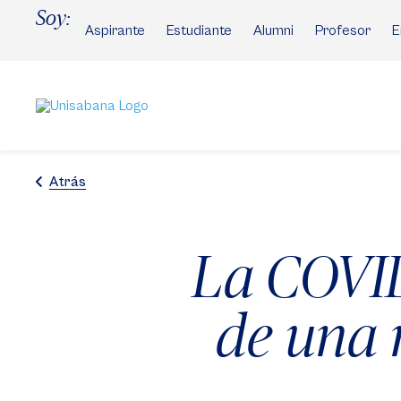
Pasar
Soy:
al
Aspirante
Estudiante
Alumni
Profesor
E
contenido
principal
Atrás
La COVID
de una