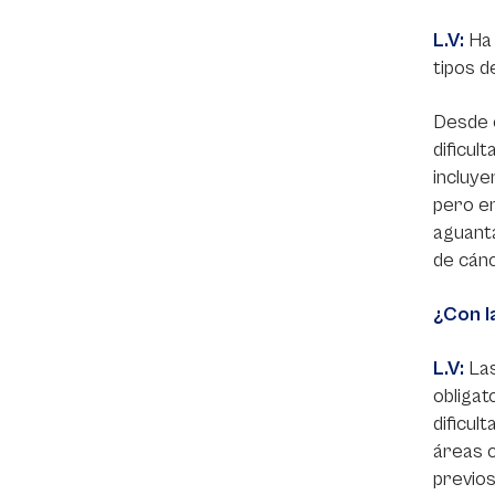
L.V:
Ha 
tipos d
Desde e
dificul
incluye
pero en
aguant
de cánc
¿Con l
L.V:
Las
obligat
dificul
áreas c
previos