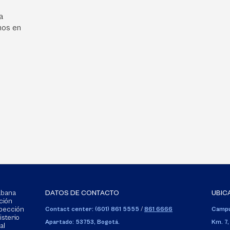
a
mos en
Sabana
DATOS DE CONTACTO
UBIC
ción
spección
Contact center: (601) 861 5555
/
861 6666
Campu
isterio
Apartado: 53753, Bogotá.
Km. 7,
al