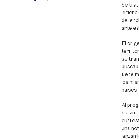
Se trat
X
Facebook
WhatsApp
hiciero
del enc
arte es
El orig
territo
se tran
buscaba
tiene m
los mis
países"
Al preg
estamos
cual es
una not
lanzami