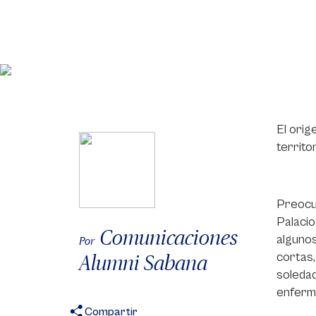
El orig
territo
Preocup
Palacio
Comunicaciones
algunos
Por
cortas,
Alumni Sabana
soledad
enferme
Compartir