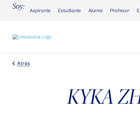
Pasar
Soy:
al
Aspirante
Estudiante
Alumni
Profesor
E
contenido
principal
Atrás
KYKA ZH