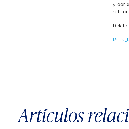
y leer 
habla i
Related
Paula_P
Artículos rela