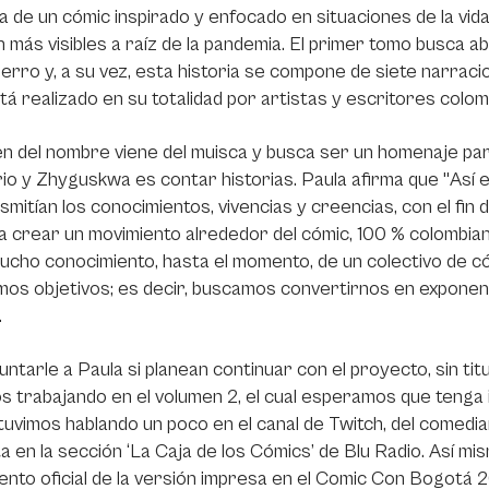
a de un cómic inspirado y enfocado en situaciones de la vid
n más visibles a raíz de la pandemia. El primer tomo busca
ierro y, a su vez, esta historia se compone de siete narrac
tá realizado en su totalidad por artistas y escritores colom
en del nombre viene del muisca y busca ser un homenaje pa
rio y Zhyguskwa es contar historias. Paula afirma que "Así
smitían los conocimientos, vivencias y creencias, con el fin 
 crear un movimiento alrededor del cómic, 100 % colombiano
ucho conocimiento, hasta el momento, de un colectivo de c
mos objetivos; es decir, buscamos convertirnos en exponen
.
untarle a Paula si planean continuar con el proyecto, sin ti
 trabajando en el volumen 2, el cual esperamos que tenga i
tuvimos hablando un poco en el canal de Twitch, del comediant
a en la sección ‘La Caja de los Cómics’ de Blu Radio. Así m
ento oficial de la versión impresa en el Comic Con Bogotá 2