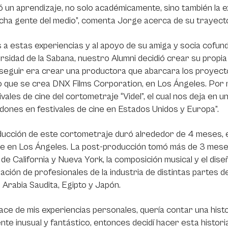
có un aprendizaje, no solo académicamente, sino también la 
ha gente del medio”, comenta Jorge acerca de su trayecto
 a estas experiencias y al apoyo de su amiga y socia cofu
ersidad de la Sabana, nuestro Alumni decidió crear su propi
 seguir era crear una productora que abarcara los proyec
 que se crea DNX Films Corporation, en Los Ángeles. Por 
ivales de cine del cortometraje “Videl”, el cual nos deja en 
dones en festivales de cine en Estados Unidos y Europa”.
ucción de este cortometraje duró alrededor de 4 meses, en
je en Los Ángeles. La post-producción tomó más de 3 meses, 
de California y Nueva York, la composición musical y el dis
pación de profesionales de la industria de distintas partes d
 Arabia Saudita, Egipto y Japón.
nace de mis experiencias personales, quería contar una his
nte inusual y fantástico, entonces decidí hacer esta histori