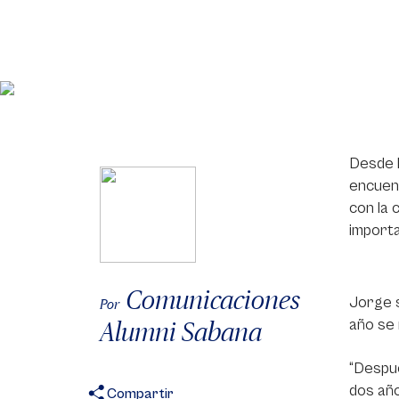
Desde 
encuent
con la 
importa
Comunicaciones
Jorge 
Por
año se 
Alumni Sabana
“Despué
dos año
Compartir