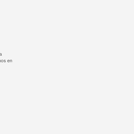
a
mos en