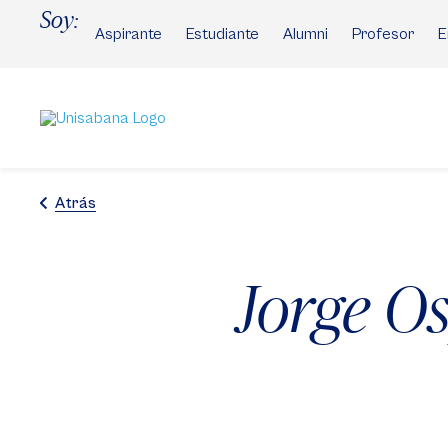
Pasar
Soy:
al
Aspirante
Estudiante
Alumni
Profesor
E
contenido
principal
Atrás
Jorge Os