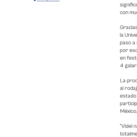
signifi
X
Facebook
WhatsApp
con muc
Gracias
la Univ
paso a
por eso
en fest
4 galar
La prod
al roda
estado 
partici
México,
“Videl 
totalme