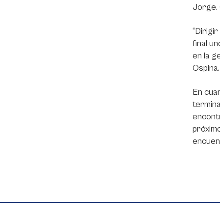
Jorge. 
“Dirigi
final u
en la g
Ospina
En cuan
termina
encontr
próxim
encuent