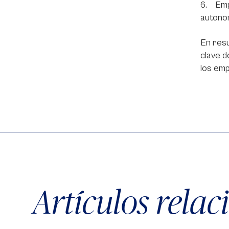
6. Empo
autono
En resu
clave d
los emp
Artículos rela