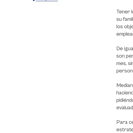
X
Facebook
WhatsApp
Tener l
su fami
los obj
emplea
De igua
son per
mes, si
persona
Mediant
haciend
pidiénd
evaluad
Para ce
estrate