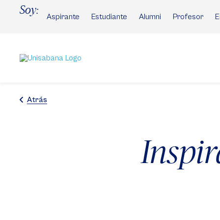
Pasar
Soy:
al
Aspirante
Estudiante
Alumni
Profesor
E
contenido
principal
Atrás
Inspir