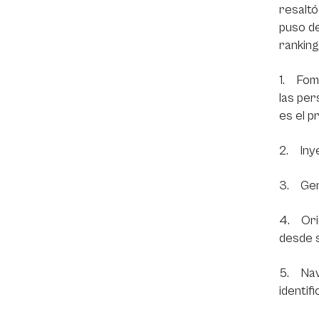
resaltó
puso de
ranking
1. Fome
las per
es el pr
2. Inye
3. Gene
4. Orie
desde 
5. Nave
identif