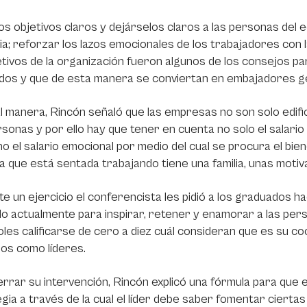
os objetivos claros y dejárselos claros a las personas del e
lia; reforzar los lazos emocionales de los trabajadores con
etivos de la organización fueron algunos de los consejos pa
dos y que de esta manera se conviertan en embajadores ge
l manera, Rincón señaló que las empresas no son solo edif
sonas y por ello hay que tener en cuenta no solo el salario
no el salario emocional por medio del cual se procura el bi
 que está sentada trabajando tiene una familia, unas motiv
e un ejercicio el conferencista les pidió a los graduados h
o actualmente para inspirar, retener y enamorar a las per
oles calificarse de cero a diez cuál consideran que es su c
os como líderes.
rrar su intervención, Rincón explicó una fórmula para que el
gia a través de la cual el líder debe saber fomentar ciert