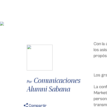
Con la 
los asi
propósi
Los gra
Comunicaciones
Por
La conf
Alumni Sabana
Marketi
person
transmi
Compartir