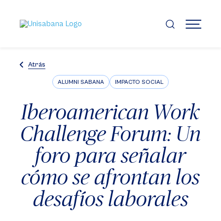
Pasar
al
contenido
MENÚ
principal
Atrás
ALUMNI SABANA
IMPACTO SOCIAL
Iberoamerican Work
Challenge Forum: Un
foro para señalar
cómo se afrontan los
desafíos laborales