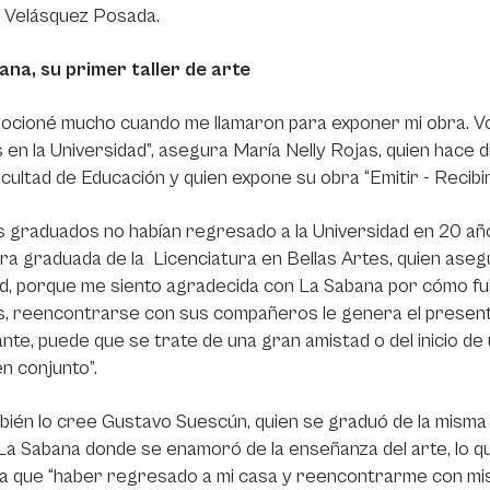
o Velásquez Posada.
ana, su primer taller de arte
ocioné mucho cuando me llamaron para exponer mi obra. Vo
s en la Universidad”, asegura María Nelly Rojas, quien hace 
acultad de Educación y quien expone su obra “Emitir - Recibir
 graduados no habían regresado a la Universidad en 20 año
ra graduada de la Licenciatura en Bellas Artes, quien aseg
ud, porque me siento agradecida con La Sabana por cómo fui
, reencontrarse con sus compañeros le genera el presenti
nte, puede que se trate de una gran amistad o del inicio d
n conjunto”.
bién lo cree Gustavo Suescún, quien se graduó de la misma
La Sabana donde se enamoró de la enseñanza del arte, lo que
 que “haber regresado a mi casa y reencontrarme con mis 