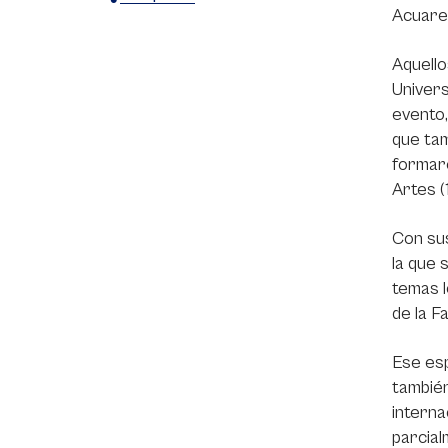
Acuarel
X
Facebook
WhatsApp
Aquello
Univers
evento,
que tam
formaro
Artes (
Con sus
la que 
temas l
de la F
Ese esp
también
interna
parcial