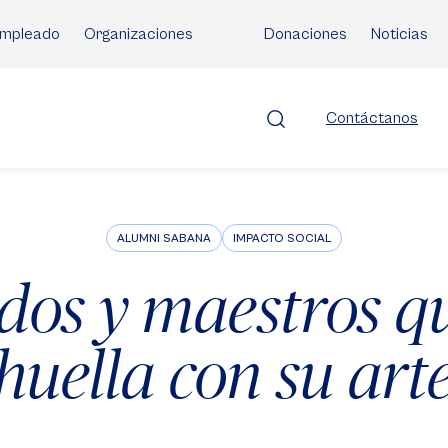
mpleado
Organizaciones
Donaciones
Noticias
Contáctanos
ALUMNI SABANA
IMPACTO SOCIAL
os y maestros q
huella con su art