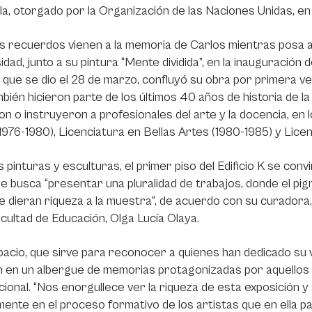
a, otorgado por la Organización de las Naciones Unidas, en
s recuerdos vienen a la memoria de Carlos mientras posa a
idad, junto a su pintura “Mente dividida”, en la inauguración
 que se dio el 28 de marzo, confluyó su obra por primera v
bién hicieron parte de los últimos 40 años de historia de la
n o instruyeron a profesionales del arte y la docencia, e
1976-1980), Licenciatura en Bellas Artes (1980-1985) y Lice
 pinturas y esculturas, el primer piso del Edificio K se convir
se busca “presentar una pluralidad de trabajos, donde el pigme
e dieran riqueza a la muestra”, de acuerdo con su curadora
acultad de Educación, Olga Lucía Olaya.
acio, que sirve para reconocer a quienes han dedicado su vi
 en un albergue de memorias protagonizadas por aquellos ar
cional. “Nos enorgullece ver la riqueza de esta exposición 
mente en el proceso formativo de los artistas que en ella par