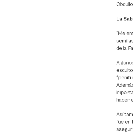
Obduli
La Sab
“Me em
semilla
de la F
Algunos
esculto
“plenit
Además
importa
hacer e
Así tam
fue en 
asegura