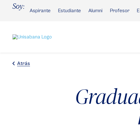
Pasar
Soy:
al
Aspirante
Estudiante
Alumni
Profesor
E
contenido
principal
Atrás
Graduad