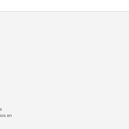
a
mos en