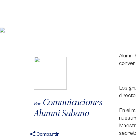
Alumni 
convers
Los gra
directo
Comunicaciones
Por
En el m
Alumni Sabana
nuestro
Maestrí
secreta
Compartir