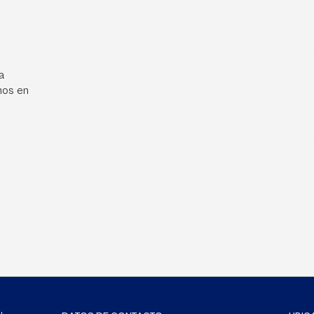
a
mos en