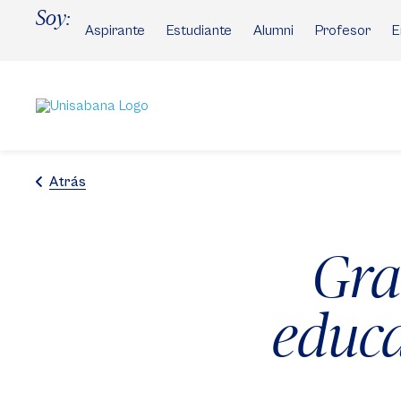
Pasar
Soy:
al
Aspirante
Estudiante
Alumni
Profesor
E
contenido
principal
Atrás
Gra
educa