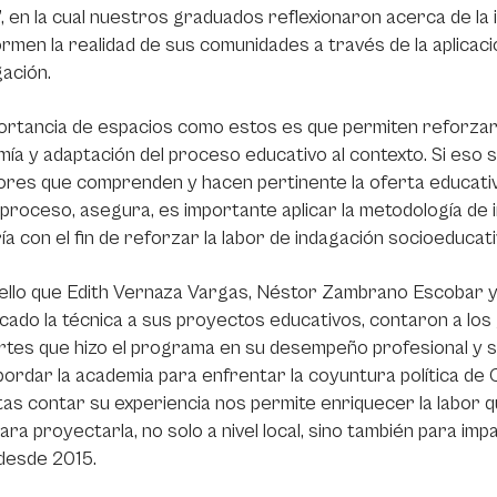
a”, en la cual nuestros graduados reflexionaron acerca de l
rmen la realidad de sus comunidades a través de la aplicac
gación.
ortancia de espacios como estos es que permiten reforzar 
ía y adaptación del proceso educativo al contexto. Si eso
res que comprenden y hacen pertinente la oferta educativ
proceso, asegura, es importante aplicar la metodología de i
a con el fin de reforzar la labor de indagación socioeducat
 ello que Edith Vernaza Vargas, Néstor Zambrano Escobar 
icado la técnica a sus proyectos educativos, contaron a los
rtes que hizo el programa en su desempeño profesional y 
ordar la academia para enfrentar la coyuntura política d
tas contar su experiencia nos permite enriquecer la labor 
para proyectarla, no solo a nivel local, sino también para im
desde 2015.