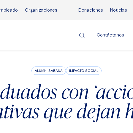
mpleado
Organizaciones
Donaciones
Noticias
Contáctanos
ALUMNI SABANA
IMPACTO SOCIAL
duados con ‘acci
tivas que dejan h