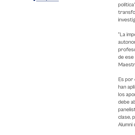
polític
X
Facebook
WhatsApp
transfo
investi
“La imp
autonom
profeso
de ese 
Maestrí
Es por
han apl
los apo
debe ab
panelis
clase, 
Alumni 