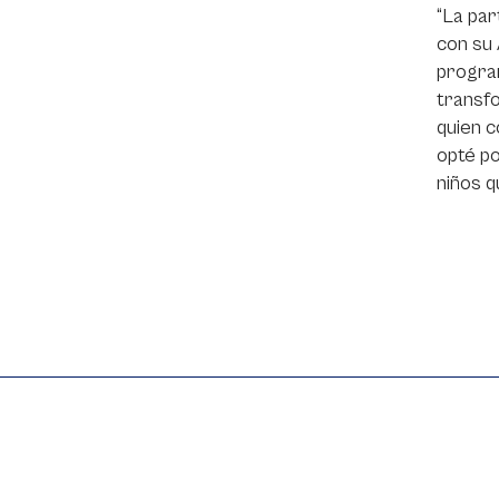
“La par
con su 
program
transfo
quien c
opté po
niños q