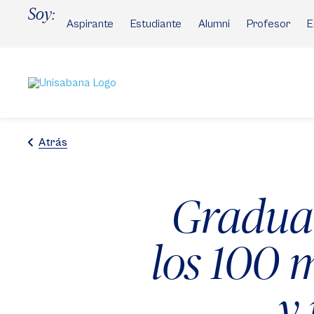
Pasar
Soy:
al
Aspirante
Estudiante
Alumni
Profesor
E
contenido
principal
Atrás
Gradua
los 100 
y