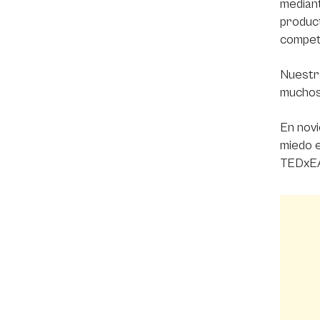
mediant
product
compet
Nuestra
muchos
En novi
miedo e
TEDxEA