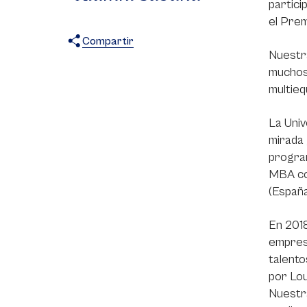
partici
el Prem
Compartir
Nuestra
X
Facebook
WhatsApp
muchos
multieq
La Univ
mirada 
program
MBA co
(España
En 2018
empresa
talento
por Lou
Nuestra