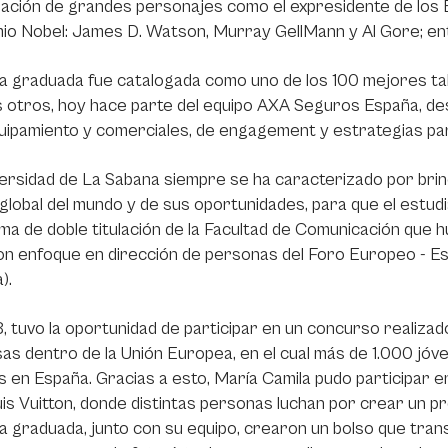
pación de grandes personajes como el expresidente de los Es
io Nobel: James D. Watson, Murray GellMann y Al Gore; en
 graduada fue catalogada como uno de los 100 mejores tale
 otros, hoy hace parte del equipo AXA Seguros España, de
uipamiento y comerciales, de engagement y estrategias par
ersidad de La Sabana siempre se ha caracterizado por bri
global del mundo y de sus oportunidades, para que el estudi
a de doble titulación de la Facultad de Comunicación que h
n enfoque en dirección de personas del Foro Europeo - E
).
, tuvo la oportunidad de participar en un concurso realiza
s dentro de la Unión Europea, en el cual más de 1.000 jóv
s en España. Gracias a esto, María Camila pudo participar
is Vuitton, donde distintas personas luchan por crear un p
 graduada, junto con su equipo, crearon un bolso que trans