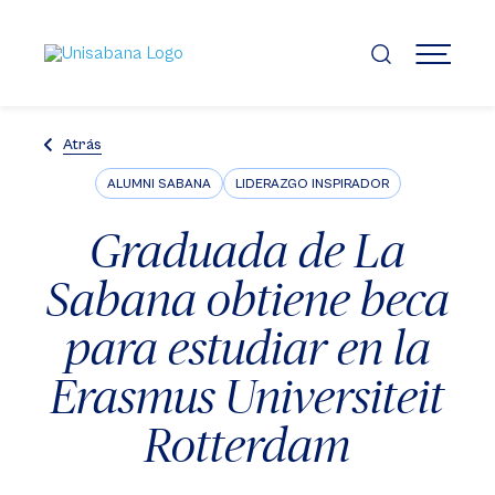
Pasar
al
contenido
MENÚ
principal
Atrás
ALUMNI SABANA
LIDERAZGO INSPIRADOR
Graduada de La
Sabana obtiene beca
para estudiar en la
Erasmus Universiteit
Rotterdam