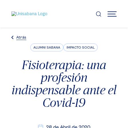
Pasar
al
contenido
MENÚ
principal
Atrás
ALUMNI SABANA
IMPACTO SOCIAL
Fisioterapia: una
profesión
indispensable ante el
Covid-19
28 de Abril de 2020