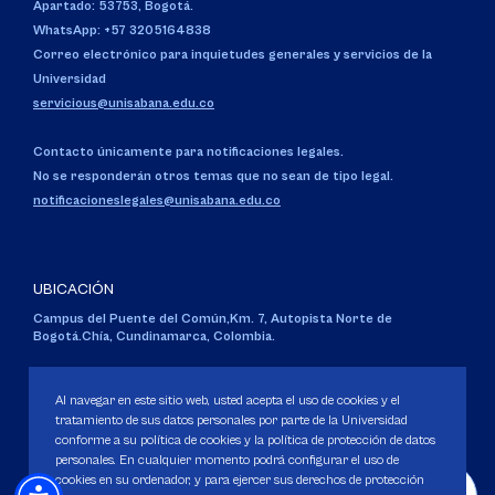
Apartado: 53753, Bogotá.
WhatsApp: +57 3205164838
Correo electrónico para inquietudes generales y servicios de la
Universidad
servicious@unisabana.edu.co
Contacto únicamente para notificaciones legales.
No se responderán otros temas que no sean de tipo legal.
notificacioneslegales@unisabana.edu.co
UBICACIÓN
Campus del Puente del Común,
Km. 7, Autopista Norte de
Bogotá.
Chía, Cundinamarca, Colombia.
Código SNIES 1711
Personería Jurídica:
Resolución 130 del 14 de enero de 1980
.
Al navegar en este sitio web, usted acepta el uso de cookies y el
Ministerio de Educación Nacional.
tratamiento de sus datos personales por parte de la Universidad
conforme a su política de cookies y la política de protección de datos
personales. En cualquier momento podrá configurar el uso de
cookies en su ordenador, y para ejercer sus derechos de protección