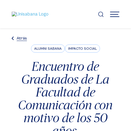
Pasar
al
contenido
MENÚ
principal
Atrás
ALUMNI SABANA
IMPACTO SOCIAL
Encuentro de
Graduados de La
Facultad de
Comunicación con
motivo de los 50
años.