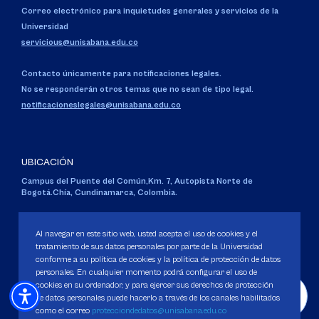
Correo electrónico para inquietudes generales y servicios de la
Universidad
servicious@unisabana.edu.co
Contacto únicamente para notificaciones legales.
No se responderán otros temas que no sean de tipo legal.
notificacioneslegales@unisabana.edu.co
UBICACIÓN
Campus del Puente del Común,
Km. 7, Autopista Norte de
Bogotá.
Chía, Cundinamarca, Colombia.
Código SNIES 1711
Personería Jurídica:
Resolución 130 del 14 de enero de 1980
.
Al navegar en este sitio web, usted acepta el uso de cookies y el
Ministerio de Educación Nacional.
tratamiento de sus datos personales por parte de la Universidad
conforme a su política de cookies y la política de protección de datos
personales. En cualquier momento podrá configurar el uso de
cookies en su ordenador, y para ejercer sus derechos de protección
de datos personales puede hacerlo a través de los canales habilitados
como el correo
protecciondedatos@unisabana.edu.co
Política de Protección de datos