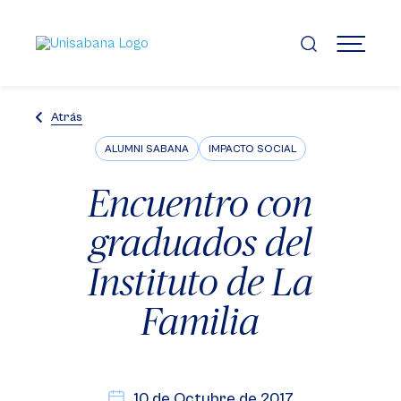
Pasar
al
contenido
MENÚ
principal
Atrás
ALUMNI SABANA
IMPACTO SOCIAL
Encuentro con
graduados del
Instituto de La
Familia
10 de Octubre de 2017