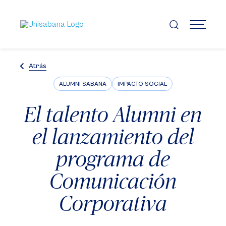
Pasar
al
contenido
MENÚ
principal
Atrás
ALUMNI SABANA
IMPACTO SOCIAL
El talento Alumni en
el lanzamiento del
programa de
Comunicación
Corporativa