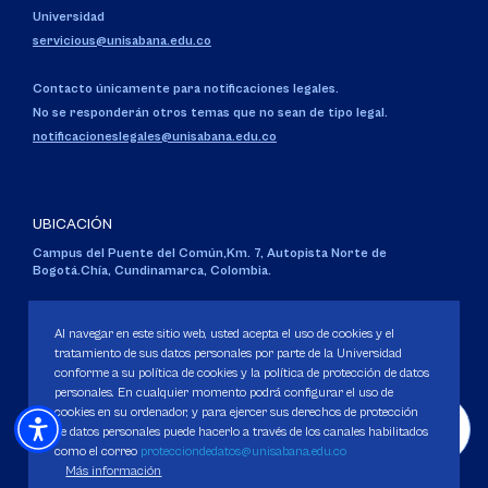
Universidad
servicious@unisabana.edu.co
Contacto únicamente para notificaciones legales.
No se responderán otros temas que no sean de tipo legal.
notificacioneslegales@unisabana.edu.co
UBICACIÓN
Campus del Puente del Común,
Km. 7, Autopista Norte de
Bogotá.
Chía, Cundinamarca, Colombia.
Código SNIES 1711
Personería Jurídica:
Resolución 130 del 14 de enero de 1980
.
Al navegar en este sitio web, usted acepta el uso de cookies y el
Ministerio de Educación Nacional.
tratamiento de sus datos personales por parte de la Universidad
conforme a su política de cookies y la política de protección de datos
personales. En cualquier momento podrá configurar el uso de
cookies en su ordenador, y para ejercer sus derechos de protección
de datos personales puede hacerlo a través de los canales habilitados
como el correo
protecciondedatos@unisabana.edu.co
Política de Protección de datos
Más información