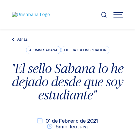
Pasar
al
contenido
MENÚ
principal
Atrás
ALUMNI SABANA
LIDERAZGO INSPIRADOR
"El sello Sabana lo he
dejado desde que soy
estudiante"
01 de Febrero de 2021
5min. lectura