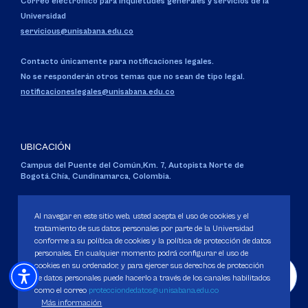
Correo electrónico para inquietudes generales y servicios de la
Universidad
servicious@unisabana.edu.co
Contacto únicamente para notificaciones legales.
No se responderán otros temas que no sean de tipo legal.
notificacioneslegales@unisabana.edu.co
UBICACIÓN
Campus del Puente del Común,
Km. 7, Autopista Norte de
Bogotá.
Chía, Cundinamarca, Colombia.
Código SNIES 1711
Personería Jurídica:
Resolución 130 del 14 de enero de 1980
.
Al navegar en este sitio web, usted acepta el uso de cookies y el
Ministerio de Educación Nacional.
tratamiento de sus datos personales por parte de la Universidad
conforme a su política de cookies y la política de protección de datos
personales. En cualquier momento podrá configurar el uso de
cookies en su ordenador, y para ejercer sus derechos de protección
de datos personales puede hacerlo a través de los canales habilitados
como el correo
protecciondedatos@unisabana.edu.co
Política de Protección de datos
Más información