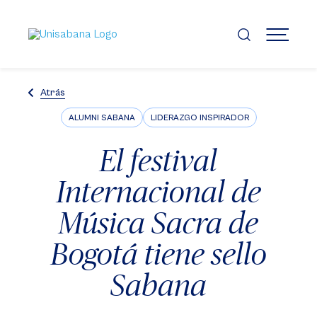
Pasar
al
contenido
MENÚ
principal
Atrás
ALUMNI SABANA
LIDERAZGO INSPIRADOR
El festival
Internacional de
Música Sacra de
Bogotá tiene sello
Sabana