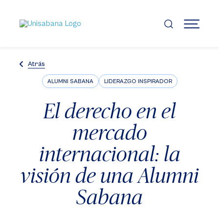
Pasar
al
contenido
MENÚ
principal
Atrás
ALUMNI SABANA
LIDERAZGO INSPIRADOR
El derecho en el
mercado
internacional: la
visión de una Alumni
Sabana