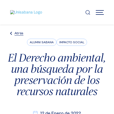
Pasar
al
contenido
MENÚ
principal
Atrás
ALUMNI SABANA
IMPACTO SOCIAL
El Derecho ambiental,
una búsqueda por la
preservación de los
recursos naturales
12 de Enero de 2022