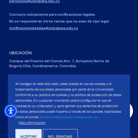
servicious@unisabana.edu.co
Contacto únicamente para notificaciones legales.
No se responderán otros temas que no sean de tipo legal.
notificacioneslegales@unisabana.edu.co
UBICACIÓN
Campus del Puente del Común,
Km. 7, Autopista Norte de
Bogotá.
Chía, Cundinamarca, Colombia.
Código SNIES 1711
Personería Jurídica:
Resolución 130 del 14 de enero de 1980
.
Al navegar en este sitio web, usted acepta el uso de cookies y el
Ministerio de Educación Nacional.
tratamiento de sus datos personales por parte de la Universidad
conforme a su política de cookies y la política de protección de datos
personales. En cualquier momento podrá configurar el uso de
cookies en su ordenador, y para ejercer sus derechos de protección
de datos personales puede hacerlo a través de los canales habilitados
como el correo
protecciondedatos@unisabana.edu.co
Política de Protección de datos
Más información
Política de Cookies
Derechos Pecuniarios
ACEPTAR
NO, GRACIAS