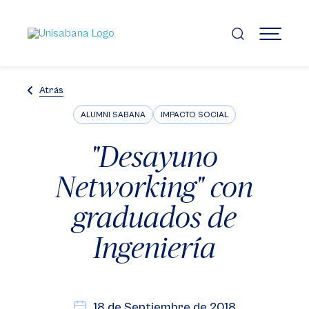
Pasar
al
contenido
MENÚ
principal
Atrás
ALUMNI SABANA
IMPACTO SOCIAL
"Desayuno
Networking" con
graduados de
Ingeniería
18 de Septiembre de 2018