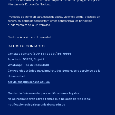
Institución de educación superior sujeta a inspección y vigilancia por el
Ministerio de Educación Nacional
Protocolo de atención para casos de acoso, violencia sexual y basada en
género, así como de comportamientos contrarios a los principios
fundamentales de la Universidad
Carácter Académico: Universidad
DATOS DE CONTACTO
Contact center: (601) 861 5555
/
861 6666
Apartado: 53753, Bogotá.
WhatsApp: +57 3205164838
Correo electrónico para inquietudes generales y servicios de la
Universidad
servicious@unisabana.edu.co
Contacto únicamente para notificaciones legales.
No se responderán otros temas que no sean de tipo legal.
notificacioneslegales@unisabana.edu.co