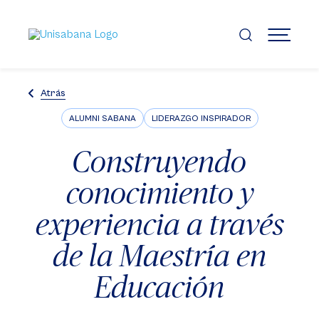
Pasar
al
contenido
MENÚ
principal
Atrás
ALUMNI SABANA
LIDERAZGO INSPIRADOR
Construyendo
conocimiento y
experiencia a través
de la Maestría en
Educación