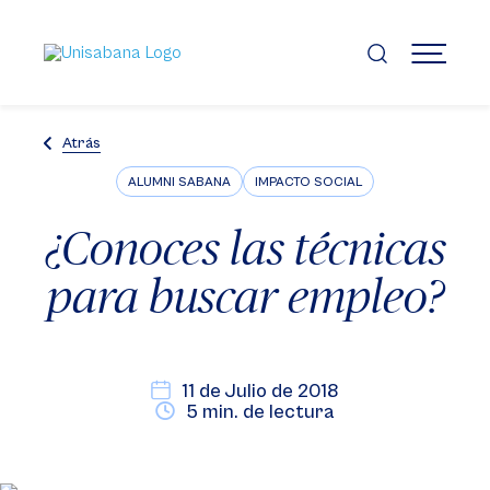
Pasar
al
contenido
MENÚ
principal
Atrás
ALUMNI SABANA
IMPACTO SOCIAL
¿Conoces las técnicas
para buscar empleo?
11 de Julio de 2018
5 min. de lectura