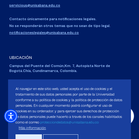
servicious@unisabana.edu.co
Contacto únicamente para notificaciones legales.
No se responderán otros temas que no sean de tipo legal.
notificacioneslegales@unisabana.edu.co
UBICACIÓN
Campus del Puente del Común,
Km. 7, Autopista Norte de
Bogotá.
Chía, Cundinamarca, Colombia.
Código SNIES 1711
Personería Jurídica:
Resolución 130 del 14 de enero de 1980
.
Al navegar en este sitio web, usted acepta el uso de cookies y el
Ministerio de Educación Nacional.
tratamiento de sus datos personales por parte de la Universidad
conforme a su política de cookies y la política de protección de datos
personales. En cualquier momento podrá configurar el uso de
cookies en su ordenador, y para ejercer sus derechos de protección
de datos personales puede hacerlo a través de los canales habilitados
como el correo
protecciondedatos@unisabana.edu.co
Política de Protección de datos
Más información
Política de Cookies