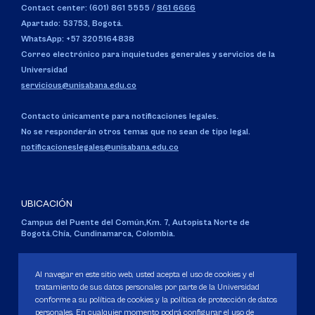
Contact center: (601) 861 5555
/
861 6666
Apartado: 53753, Bogotá.
WhatsApp: +57 3205164838
Correo electrónico para inquietudes generales y servicios de la
Universidad
servicious@unisabana.edu.co
Contacto únicamente para notificaciones legales.
No se responderán otros temas que no sean de tipo legal.
notificacioneslegales@unisabana.edu.co
UBICACIÓN
Campus del Puente del Común,
Km. 7, Autopista Norte de
Bogotá.
Chía, Cundinamarca, Colombia.
Código SNIES 1711
Personería Jurídica:
Resolución 130 del 14 de enero de 1980
.
Al navegar en este sitio web, usted acepta el uso de cookies y el
Ministerio de Educación Nacional.
tratamiento de sus datos personales por parte de la Universidad
conforme a su política de cookies y la política de protección de datos
personales. En cualquier momento podrá configurar el uso de