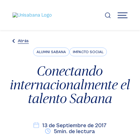
Pasar
al
contenido
MENÚ
principal
Atrás
ALUMNI SABANA
IMPACTO SOCIAL
Conectando
internacionalmente el
talento Sabana
13 de Septiembre de 2017
5min. de lectura