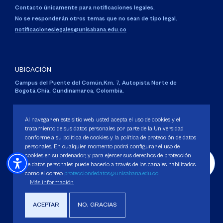
Contacto únicamente para notificaciones legales.
No se responderán otros temas que no sean de tipo legal.
notificacioneslegales@unisabana.edu.co
UBICACIÓN
Campus del Puente del Común,
Km. 7, Autopista Norte de
Bogotá.
Chía, Cundinamarca, Colombia.
Código SNIES 1711
Personería Jurídica:
Resolución 130 del 14 de enero de 1980
.
Al navegar en este sitio web, usted acepta el uso de cookies y el
Ministerio de Educación Nacional.
tratamiento de sus datos personales por parte de la Universidad
conforme a su política de cookies y la política de protección de datos
personales. En cualquier momento podrá configurar el uso de
cookies en su ordenador, y para ejercer sus derechos de protección
de datos personales puede hacerlo a través de los canales habilitados
como el correo
protecciondedatos@unisabana.edu.co
Política de Protección de datos
Más información
Política de Cookies
Derechos Pecuniarios
ACEPTAR
NO, GRACIAS
Copyright 2025 Universidad de La Sabana. Todos los derechos Reservados.