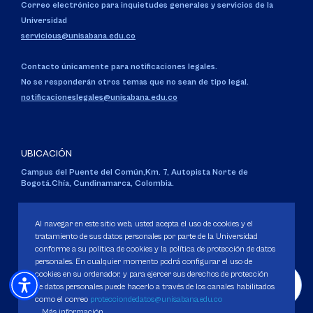
Correo electrónico para inquietudes generales y servicios de la
Universidad
servicious@unisabana.edu.co
Contacto únicamente para notificaciones legales.
No se responderán otros temas que no sean de tipo legal.
notificacioneslegales@unisabana.edu.co
UBICACIÓN
Campus del Puente del Común,
Km. 7, Autopista Norte de
Bogotá.
Chía, Cundinamarca, Colombia.
Código SNIES 1711
Personería Jurídica:
Resolución 130 del 14 de enero de 1980
.
Al navegar en este sitio web, usted acepta el uso de cookies y el
Ministerio de Educación Nacional.
tratamiento de sus datos personales por parte de la Universidad
conforme a su política de cookies y la política de protección de datos
personales. En cualquier momento podrá configurar el uso de
cookies en su ordenador, y para ejercer sus derechos de protección
de datos personales puede hacerlo a través de los canales habilitados
como el correo
protecciondedatos@unisabana.edu.co
Política de Protección de datos
Más información