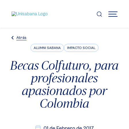
Pasar
al
contenido
MENÚ
principal
Atrás
ALUMNI SABANA
IMPACTO SOCIAL
Becas Colfuturo, para
profesionales
apasionados por
Colombia
01 de Febrero de 2017