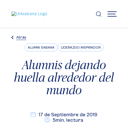
Pasar
al
contenido
MENÚ
principal
Atrás
ALUMNI SABANA
LIDERAZGO INSPIRADOR
Alumnis dejando
huella alrededor del
mundo
17 de Septiembre de 2019
5min. lectura