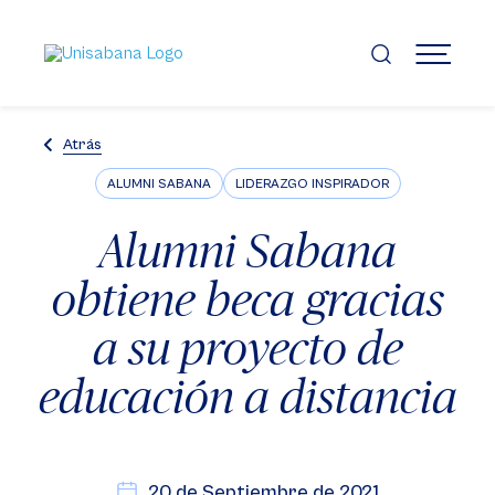
Pasar
al
contenido
MENÚ
principal
Atrás
ALUMNI SABANA
LIDERAZGO INSPIRADOR
Alumni Sabana
obtiene beca gracias
a su proyecto de
educación a distancia
20 de Septiembre de 2021