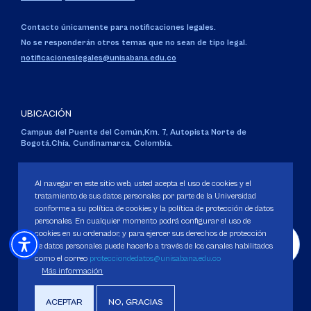
Contacto únicamente para notificaciones legales.
No se responderán otros temas que no sean de tipo legal.
notificacioneslegales@unisabana.edu.co
UBICACIÓN
Campus del Puente del Común,
Km. 7, Autopista Norte de
Bogotá.
Chía, Cundinamarca, Colombia.
Código SNIES 1711
Personería Jurídica:
Resolución 130 del 14 de enero de 1980
.
Al navegar en este sitio web, usted acepta el uso de cookies y el
Ministerio de Educación Nacional.
tratamiento de sus datos personales por parte de la Universidad
conforme a su política de cookies y la política de protección de datos
personales. En cualquier momento podrá configurar el uso de
cookies en su ordenador, y para ejercer sus derechos de protección
de datos personales puede hacerlo a través de los canales habilitados
como el correo
protecciondedatos@unisabana.edu.co
Política de Protección de datos
Más información
Política de Cookies
Derechos Pecuniarios
ACEPTAR
NO, GRACIAS