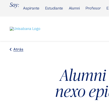
Pasar
Soy:
al
Aspirante
Estudiante
Alumni
Profesor
E
contenido
principal
Atrás
Alumni
nexo ep