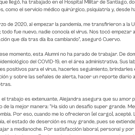
ue llegó, ha trabajado en el Hospital Militar de Santiago,
s, como el servicio médico quirúrgico, psiquiatría y, desde h
zo de 2020, al empezar la pandemia, me transfirieron a la Un
; todo fue nuevo, nadie conocía el virus. Nos tocó empezar a
ción que día tras día iba cambiando”, aseguró Cuervo.
se momento, esta Alumni no ha parado de trabajar. De dom
idemiológico del COVID-19, en el área administrativa. Sus la
es positivos para el virus, hacerles seguimiento, brindarles
ión y sobre las señales de alerta, hacer un reporte diario a 
tras.
el trabajo es extenuante, Alejandra asegura que su amor por
o de la mejor manera: “Ha sido un desafío super grande. Me
mbia. Por eso, cuando me lo ofrecieron [el cargo], acepté.
a, el estado de deserción es muy grande, pues se extienden
ajar a medianoche. Por satisfacción laboral, personal y por 