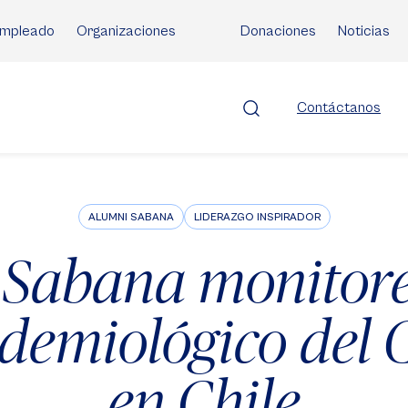
mpleado
Organizaciones
Donaciones
Noticias
Contáctanos
ALUMNI SABANA
LIDERAZGO INSPIRADOR
 Sabana monitore
idemiológico del 
en Chile