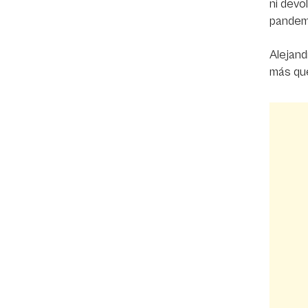
ni devo
pandemi
Alejand
más que