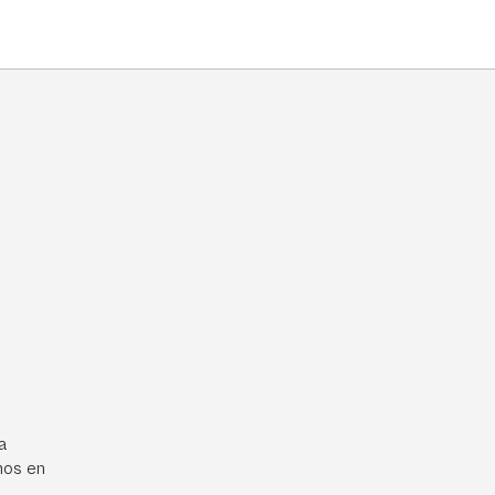
a
mos en