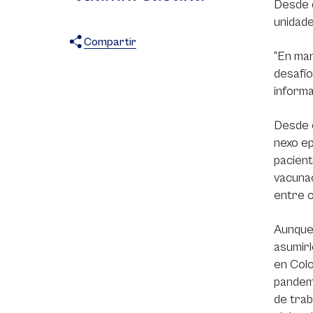
Desde q
unidade
Compartir
“En mar
X
Facebook
WhatsApp
desafío
informa
Desde e
nexo ep
pacient
vacunac
entre o
Aunque 
asumirl
en Colo
pandemi
de trab