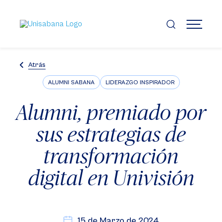
Pasar
al
contenido
MENÚ
principal
Atrás
ALUMNI SABANA
LIDERAZGO INSPIRADOR
Alumni, premiado por
sus estrategias de
transformación
digital en Univisión
15 de Marzo de 2024