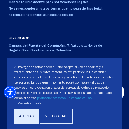
Contacto únicamente para notificaciones legales.
No se responderán otros temas que no sean de tipo legal.
notificacioneslegales@unisabana.edu.co
UBICACIÓN
Campus del Puente del Común,
Km. 7, Autopista Norte de
Bogotá.
Chía, Cundinamarca, Colombia.
Código SNIES 1711
Personería Jurídica:
Resolución 130 del 14 de enero de 1980
.
Al navegar en este sitio web, usted acepta el uso de cookies y el
Ministerio de Educación Nacional.
tratamiento de sus datos personales por parte de la Universidad
conforme a su política de cookies y la política de protección de datos
personales. En cualquier momento podrá configurar el uso de
cookies en su ordenador, y para ejercer sus derechos de protección
de datos personales puede hacerlo a través de los canales habilitados
como el correo
protecciondedatos@unisabana.edu.co
Política de Protección de datos
Más información
Política de Cookies
Derechos Pecuniarios
ACEPTAR
NO, GRACIAS
Copyright 2025 Universidad de La Sabana. Todos los derechos Reservados.