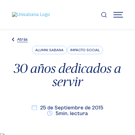
Pasar
al
contenido
MENÚ
principal
Atrás
ALUMNI SABANA
IMPACTO SOCIAL
30 años dedicados a
servir
25 de Septiembre de 2015
5min. lectura