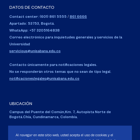
DATOS DE CONTACTO
Contact center: (601) 861 5555
/
861 6666
Apartado: 53753, Bogotá.
WhatsApp: +57 3205164838
Correo electrónico para inquietudes generales y servicios de la
Universidad
servicious@unisabana.edu.co
Contacto únicamente para notificaciones legales.
No se responderán otros temas que no sean de tipo legal.
notificacioneslegales@unisabana.edu.co
UBICACIÓN
Campus del Puente del Común,
Km. 7, Autopista Norte de
Bogotá.
Chía, Cundinamarca, Colombia.
Código SNIES 1711
Personería Jurídica:
Resolución 130 del 14 de enero de 1980
.
Al navegar en este sitio web, usted acepta el uso de cookies y el
Ministerio de Educación Nacional.