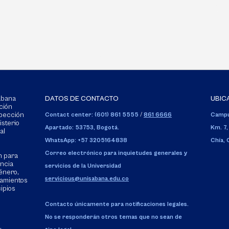
Sabana
DATOS DE CONTACTO
UBIC
ción
spección
Contact center: (601) 861 5555
/
861 6666
Campu
isterio
Apartado: 53753, Bogotá.
Km. 7,
al
WhatsApp: +57 3205164838
Chía,
Correo electrónico para inquietudes generales y
n para
encia
servicios de la Universidad
énero,
servicious@unisabana.edu.co
tamientos
cipios
Contacto únicamente para notificaciones legales.
No se responderán otros temas que no sean de