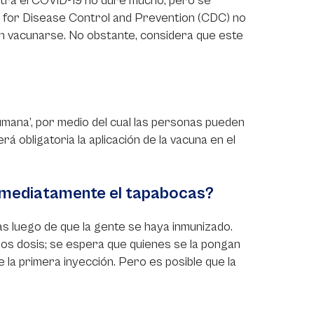
ontra el COVID-19 no dure mucho, pero se
 for Disease Control and Prevention (CDC) no
n vacunarse. No obstante, considera que este
humana’, por medio del cual las personas pueden
á obligatoria la aplicación de la vacuna en el
inmediatamente el tapabocas?
as luego de que la gente se haya inmunizado.
dos dosis; se espera que quienes se la pongan
 la primera inyección. Pero es posible que la