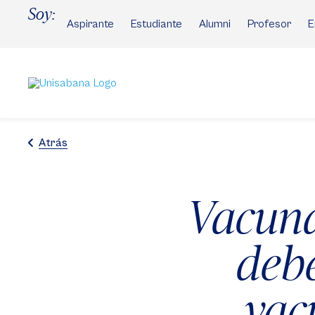
Pasar
Soy:
al
Aspirante
Estudiante
Alumni
Profesor
E
contenido
principal
Atrás
Vacuna
debe
vac