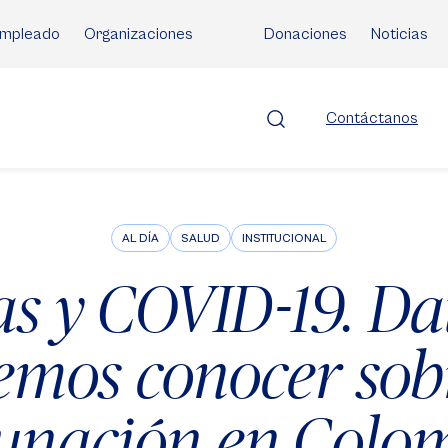
mpleado
Organizaciones
Donaciones
Noticias
Contáctanos
AL DÍA
SALUD
INSTITUCIONAL
s y COVID-19. Da
mos conocer sob
unación en Colo