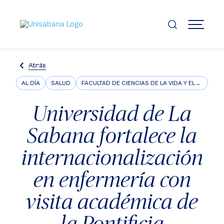
Pasar
al
contenido
MENÚ
principal
Atrás
AL DÍA
SALUD
FACULTAD DE CIENCIAS DE LA VIDA Y EL BIENESTAR
Universidad de La
Sabana fortalece la
internacionalización
en enfermería con
visita académica de
la Pontificia