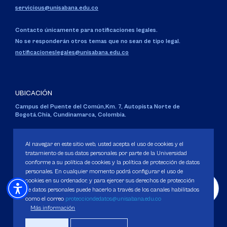
servicious@unisabana.edu.co
Contacto únicamente para notificaciones legales.
No se responderán otros temas que no sean de tipo legal.
notificacioneslegales@unisabana.edu.co
UBICACIÓN
Campus del Puente del Común,
Km. 7, Autopista Norte de
Bogotá.
Chía, Cundinamarca, Colombia.
Código SNIES 1711
Personería Jurídica:
Resolución 130 del 14 de enero de 1980
.
Al navegar en este sitio web, usted acepta el uso de cookies y el
Ministerio de Educación Nacional.
tratamiento de sus datos personales por parte de la Universidad
conforme a su política de cookies y la política de protección de datos
personales. En cualquier momento podrá configurar el uso de
cookies en su ordenador, y para ejercer sus derechos de protección
de datos personales puede hacerlo a través de los canales habilitados
como el correo
protecciondedatos@unisabana.edu.co
Política de Protección de datos
Más información
Política de Cookies