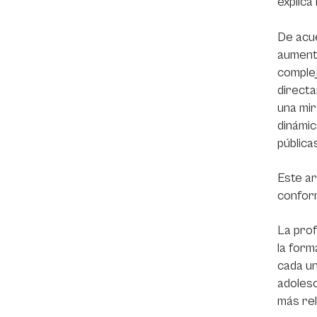
explica 
De acue
aumento
complej
directa
una mir
dinámic
públic
Este ar
conform
La prof
la form
cada un
adolesc
más rel