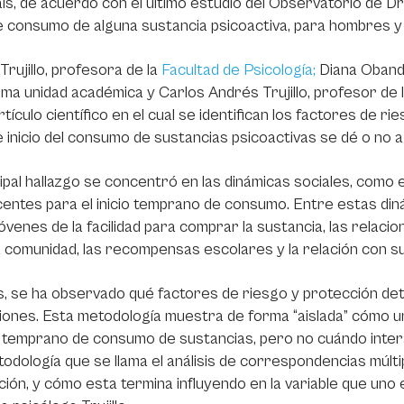
aís, de acuerdo con el último estudio del Observatorio de D
de consumo de alguna sustancia psicoactiva, para hombres y
Trujillo, profesora de la
Facultad de Psicología;
Diana Obando
ma unidad académica y Carlos Andrés Trujillo, profesor de 
rtículo científico en el cual se identifican los factores de r
 inicio del consumo de sustancias psicoactivas se dé o no 
cipal hallazgo se concentró en las dinámicas sociales, como 
entes para el inicio temprano de consumo. Entre estas din
jóvenes de la facilidad para comprar la sustancia, las relaci
a comunidad, las recompensas escolares y la relación con su
 se ha observado qué factores de riesgo y protección deter
ones. Esta metodología muestra de forma “aislada” cómo un 
io temprano de consumo de sustancias, pero no cuándo inter
odología que se llama el análisis de correspondencias múltiple
ción, y cómo esta termina influyendo en la variable que uno e