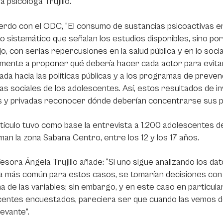
la psicóloga Trujillo.
rdo con el ODC, “El consumo de sustancias psicoactivas en e
 sistemático que señalan los estudios disponibles, sino po
o, con serias repercusiones en la salud pública y en lo socia
mente a proponer qué debería hacer cada actor para evitar 
ada hacia las políticas públicas y a los programas de preven
as sociales de los adolescentes. Así, estos resultados de inv
as y privadas reconocer dónde deberían concentrarse sus 
tículo tuvo como base la entrevista a 1.200 adolescentes de
an la zona Sabana Centro, entre los 12 y los 17 años.
esora Ángela Trujillo añade: “Si uno sigue analizando los d
a más común para estos casos, se tomarían decisiones con 
a de las variables; sin embargo, y en este caso en particula
entes encuestados, pareciera ser que cuando las vemos des
evante”.