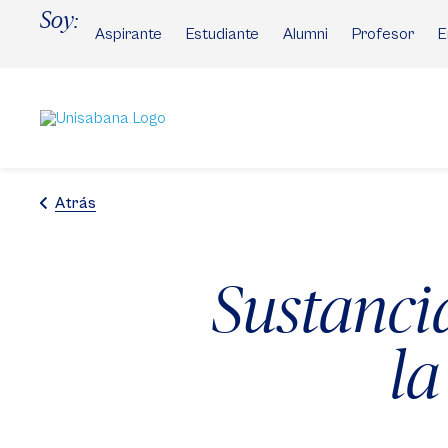
Pasar
Soy:
al
Aspirante
Estudiante
Alumni
Profesor
E
contenido
principal
Atrás
Sustanci
la