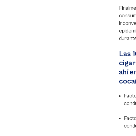
Finalme
consumi
inconve
epidemi
durante
Las 1
cigar
ahí e
cocaí
Facto
condu
Facto
condu