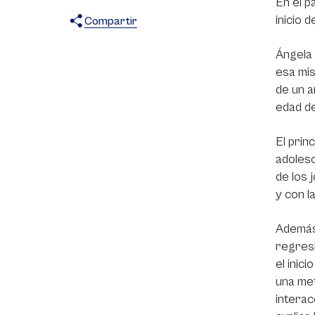
En el p
inicio 
Compartir
X
Facebook
WhatsApp
Ángela 
esa mis
de un a
edad de
El prin
adolesc
de los 
y con l
Además,
regresi
el inic
una met
interac