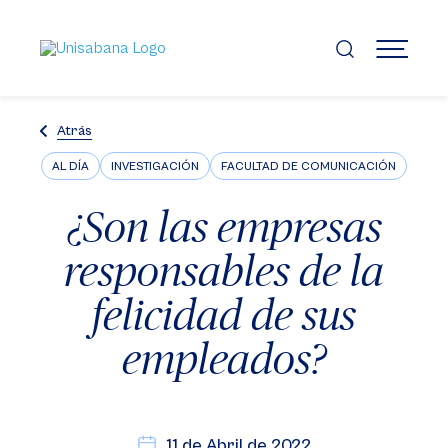
Pasar
al
contenido
MENÚ
principal
Atrás
AL DÍA
INVESTIGACIÓN
FACULTAD DE COMUNICACIÓN
¿Son las empresas
responsables de la
felicidad de sus
empleados?
11 de Abril de 2022