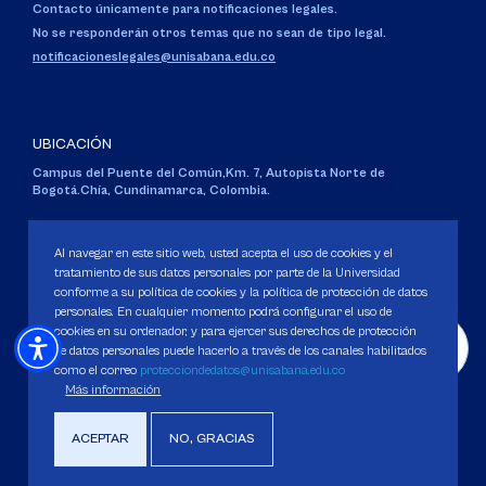
Contacto únicamente para notificaciones legales.
No se responderán otros temas que no sean de tipo legal.
notificacioneslegales@unisabana.edu.co
UBICACIÓN
Campus del Puente del Común,
Km. 7, Autopista Norte de
Bogotá.
Chía, Cundinamarca, Colombia.
Código SNIES 1711
Personería Jurídica:
Resolución 130 del 14 de enero de 1980
.
Al navegar en este sitio web, usted acepta el uso de cookies y el
Ministerio de Educación Nacional.
tratamiento de sus datos personales por parte de la Universidad
conforme a su política de cookies y la política de protección de datos
personales. En cualquier momento podrá configurar el uso de
cookies en su ordenador, y para ejercer sus derechos de protección
de datos personales puede hacerlo a través de los canales habilitados
como el correo
protecciondedatos@unisabana.edu.co
Política de Protección de datos
Más información
Política de Cookies
Derechos Pecuniarios
ACEPTAR
NO, GRACIAS
Copyright 2025 Universidad de La Sabana. Todos los derechos Reservados.