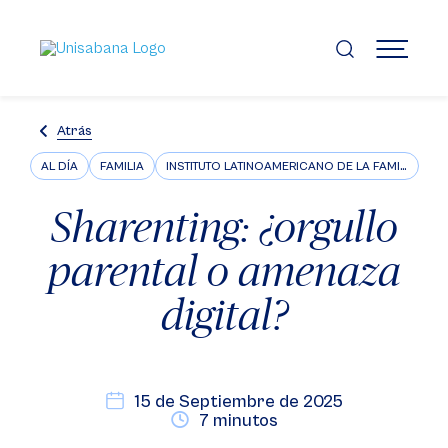
Pasar
al
contenido
MENÚ
principal
Atrás
AL DÍA
FAMILIA
INSTITUTO LATINOAMERICANO DE LA FAMILIA ILFARUS
Sharenting: ¿orgullo
parental o amenaza
digital?
15 de Septiembre de 2025
7 minutos