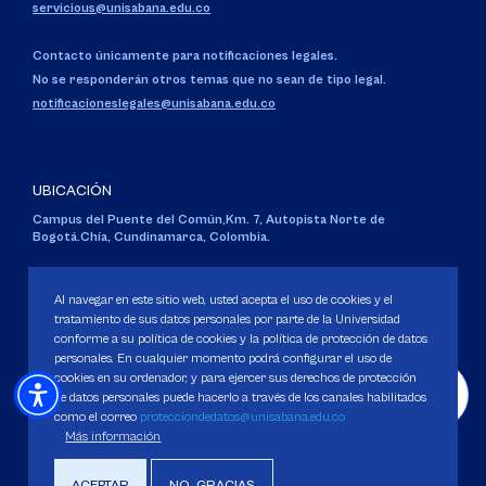
servicious@unisabana.edu.co
Contacto únicamente para notificaciones legales.
No se responderán otros temas que no sean de tipo legal.
notificacioneslegales@unisabana.edu.co
UBICACIÓN
Campus del Puente del Común,
Km. 7, Autopista Norte de
Bogotá.
Chía, Cundinamarca, Colombia.
Código SNIES 1711
Personería Jurídica:
Resolución 130 del 14 de enero de 1980
.
Al navegar en este sitio web, usted acepta el uso de cookies y el
Ministerio de Educación Nacional.
tratamiento de sus datos personales por parte de la Universidad
conforme a su política de cookies y la política de protección de datos
personales. En cualquier momento podrá configurar el uso de
cookies en su ordenador, y para ejercer sus derechos de protección
de datos personales puede hacerlo a través de los canales habilitados
como el correo
protecciondedatos@unisabana.edu.co
Política de Protección de datos
Más información
Política de Cookies
Derechos Pecuniarios
ACEPTAR
NO, GRACIAS