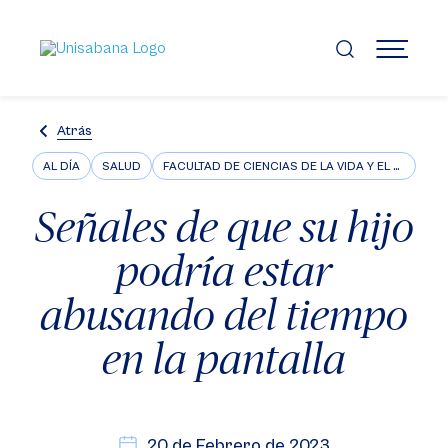
Pasar
al
contenido
MENÚ
principal
Atrás
AL DÍA
SALUD
FACULTAD DE CIENCIAS DE LA VIDA Y EL BIENESTAR
Señales de que su hijo
podría estar
abusando del tiempo
en la pantalla
20 de Febrero de 2023