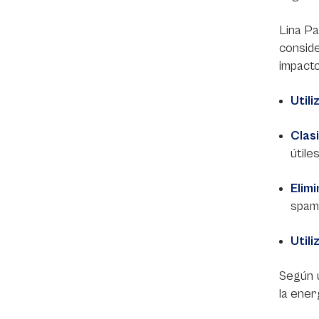
Lina Pa
conside
impacto
Util
Clas
útile
Elim
spam
Util
Según 
la ener