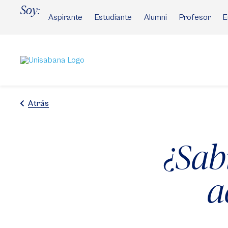
Pasar
Soy:
al
Aspirante
Estudiante
Alumni
Profesor
E
contenido
principal
Atrás
¿Sab
a