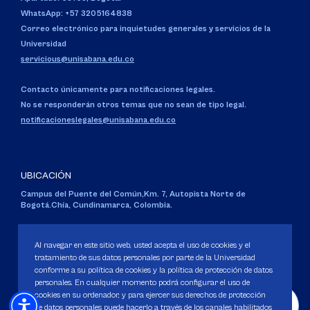
WhatsApp: +57 3205164838
Correo electrónico para inquietudes generales y servicios de la
Universidad
servicious@unisabana.edu.co
Contacto únicamente para notificaciones legales.
No se responderán otros temas que no sean de tipo legal.
notificacioneslegales@unisabana.edu.co
UBICACIÓN
Campus del Puente del Común,
Km. 7, Autopista Norte de
Bogotá.
Chía, Cundinamarca, Colombia.
Código SNIES 1711
Personería Jurídica:
Resolución 130 del 14 de enero de 1980
.
Al navegar en este sitio web, usted acepta el uso de cookies y el
Ministerio de Educación Nacional.
tratamiento de sus datos personales por parte de la Universidad
conforme a su política de cookies y la política de protección de datos
personales. En cualquier momento podrá configurar el uso de
cookies en su ordenador, y para ejercer sus derechos de protección
de datos personales puede hacerlo a través de los canales habilitados